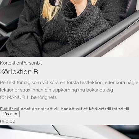
Körlektion
Personbil
Körlektion B
Perfekt för dig som vill köra en första testlektion, eller köra några
lektioner strax innan din uppkörning (nu bokar du dig
för MANUELL behörighet).
Det är på eget ansvar att du har ett giltigt körkortstillstånd till
Läs mer
körlektionen.
990,00
Vi återbetalar inga lektioner pga språksvårigheter. Man behöver
prata svenska eller engelska flytande för att köra med oss, ingen