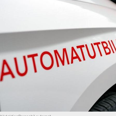
tolk i bilen accepteras. Avbokning ska ske senast 24 timmar
innan lektionen, undantag sjukdom stärkt av läkarintyg.
For english, book yourself with Thomas or Michael! And please
translate the above information!